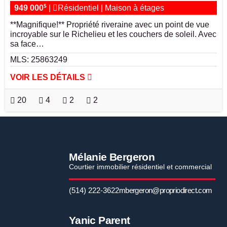
$
949 000
|
Résidentiel
|
Maison à étages
**Magnifique!** Propriété riveraine avec un point de vue
incroyable sur le Richelieu et les couchers de soleil. Avec
sa face…
MLS: 25863249
VOIR LES DÉTAILS
20
4
2
2
Mélanie Bergeron
Courtier immobilier résidentiel et commercial
(514) 222-3622
mbergeron@propriodirect.com
Yanic Parent