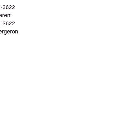
7-3622
arent
2-3622
ergeron