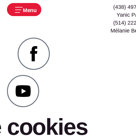
(438) 49
Menu
Yanic P
(514) 22
Mélanie B
e cookies